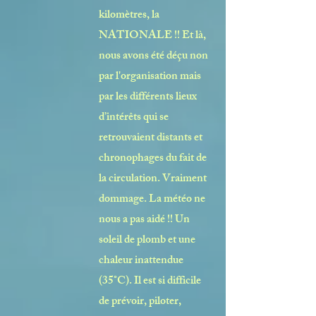
kilomètres, la
NATIONALE !! Et là,
nous avons été déçu non
par l'organisation mais
par les différents lieux
d’intérêts qui se
retrouvaient distants et
chronophages du fait de
la circulation. Vraiment
dommage. La météo ne
nous a pas aidé !! Un
soleil de plomb et une
chaleur inattendue
(35°C). Il est si difficile
de prévoir, piloter,