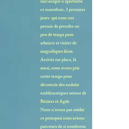
mécanique n'aperturbé
ce marathon. 3 premiers
jours qui nous ont
permis de prendre un
peu de temps pour
admirer et visiter de
magnifiques lieux.
Arrivés sur place, là
aussi, nous avons pris
notre temps pour
découvrir des endoits
emblématiques autour de
Béziers et Agde.
Nous n'avons pas oublié
ce pourquoi nous avions
parcouru de si nombreux