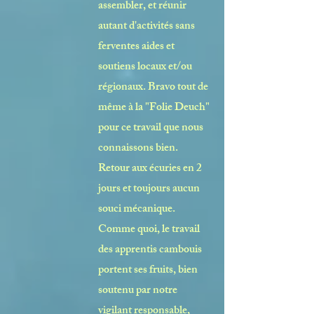
assembler, et réunir
autant d'activités sans
ferventes aides et
soutiens locaux et/ou
régionaux. Bravo tout de
même à la "
Folie Deuch
"
pour ce travail que nous
connaissons bien.
Retour aux écuries en 2
jours et toujours aucun
souci mécanique.
Comme quoi, le travail
des apprentis cambouis
portent ses fruits, bien
soutenu par notre
vigilant responsable,