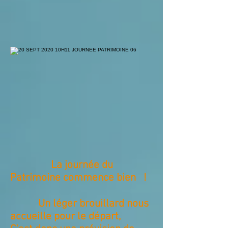
La journée du
Patrimoine commence bien !
Un léger brouillard nous
accueille pour le départ,