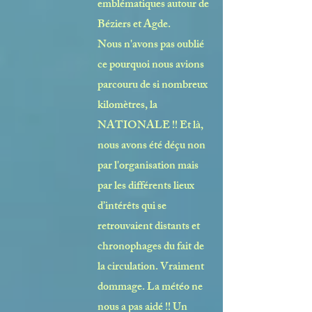
emblématiques autour de
Béziers et Agde.
Nous n'avons pas oublié
ce pourquoi nous avions
parcouru de si nombreux
kilomètres, la
NATIONALE !! Et là,
nous avons été déçu non
par l'organisation mais
par les différents lieux
d’intérêts qui se
retrouvaient distants et
chronophages du fait de
la circulation. Vraiment
dommage. La météo ne
nous a pas aidé !! Un