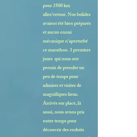
pour 2500 km
aller/retour. Nos bolides
avaient été bien préparés
et aucun ennui
mécanique n'aperturbé
ce marathon. 3 premiers
jours qui nous ont
permis de prendre un
peu de temps pour
admirer et visiter de
magnifiques lieux.
Arrivés sur place, là
aussi, nous avons pris
notre temps pour
découvrir des endoits