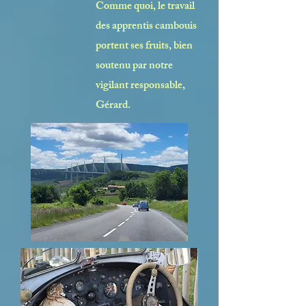
Comme quoi, le travail
des apprentis cambouis
portent ses fruits, bien
soutenu par notre
vigilant responsable,
Gérard.