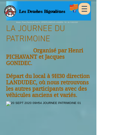
Les
Deuches Bigoudènes
Mairie - Place Charles de Gaulle - 29720 PLONÉOUR-LANVERN - Tél :
06.15.58.03.82
LA JOURNEE DU
PATRIMOINE
Organisé par Henri
PICHAVANT et Jacques
GONIDEC.
Départ du local à 9H30 direction
LANDUDEC, où nous retrouvons
les autres participants avec des
véhicules anciens et variés.