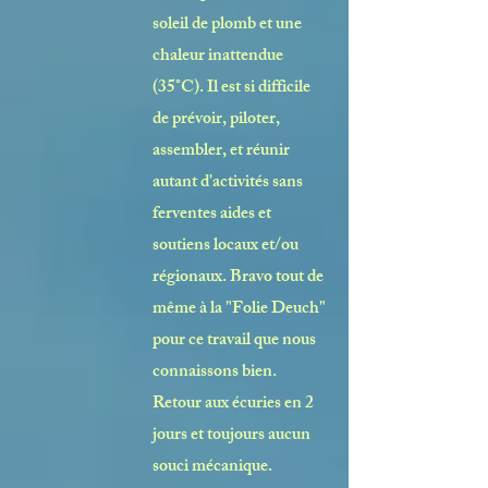
soleil de plomb et une
chaleur inattendue
(35°C). Il est si difficile
de prévoir, piloter,
assembler, et réunir
autant d'activités sans
ferventes aides et
soutiens locaux et/ou
régionaux. Bravo tout de
même à la "
Folie Deuch
"
pour ce travail que nous
connaissons bien.
Retour aux écuries en 2
jours et toujours aucun
souci mécanique.